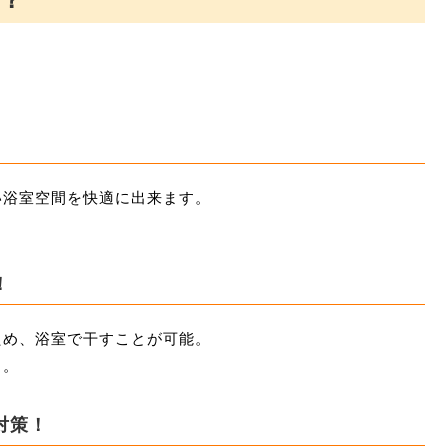
い浴室空間を快適に出来ます。
！
ため、浴室で干すことが可能。
と。
対策！