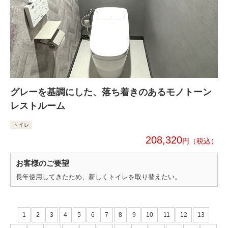
グレーを基調にした、落ち着きのあるモノトーン
レストルーム
トイレ
208,320
円
お客様のご要望
長年使用してきたため、新しくトイレを取り替えたい。
1
2
3
4
5
6
7
8
9
10
11
12
13