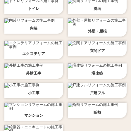
トイレ
洗面
内装
外壁・屋根
玄関ドア
エクステリア
外構工事
増改築
小工事
戸建フル
断熱
マンション