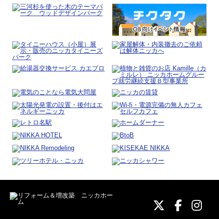
ニッカホーム
ニッカホ
ニッ