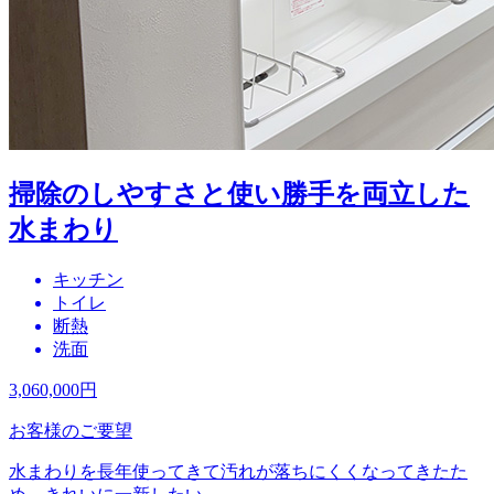
掃除のしやすさと使い勝手を両立した
水まわり
キッチン
トイレ
断熱
洗面
3,060,000
円
お客様のご要望
水まわりを長年使ってきて汚れが落ちにくくなってきたた