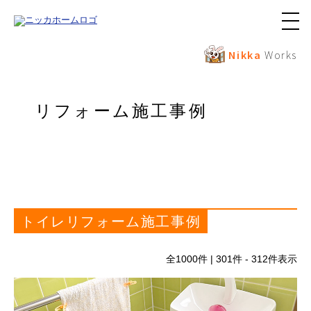
メ
ニ
ュ
Nikka
Works
ー
ボ
タ
ン
リフォーム施工事例
トイレリフォーム施工事例
全
1000
件 | 301件 - 312件表示