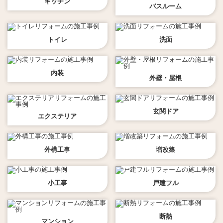
キッチン
バスルーム
トイレ
洗面
内装
外壁・屋根
玄関ドア
エクステリア
外構工事
増改築
小工事
戸建フル
断熱
マンション