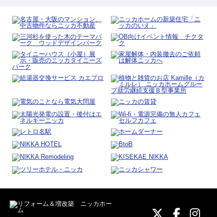
ニッカホーム
ニッカホ
ニッ