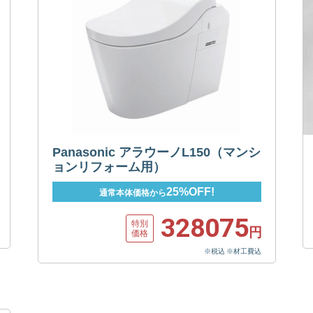
Panasonic アラウーノL150（マンシ
ョンリフォーム用）
25%OFF!
通常本体価格から
328075
特別
円
価格
※税込 ※材工費込