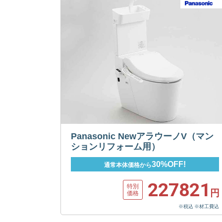
Panasonic NewアラウーノV（マン
ションリフォーム用）
30%OFF!
通常本体価格から
227821
特別
円
価格
※税込 ※材工費込