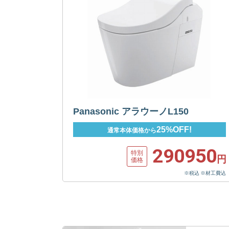
Panasonic アラウーノL150
25%OFF!
通常本体価格から
290950
特別
円
価格
※税込 ※材工費込