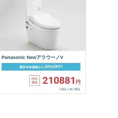
Panasonic NewアラウーノV
30%OFF!
通常本体価格から
210881
特別
円
価格
※税込 ※材工費込