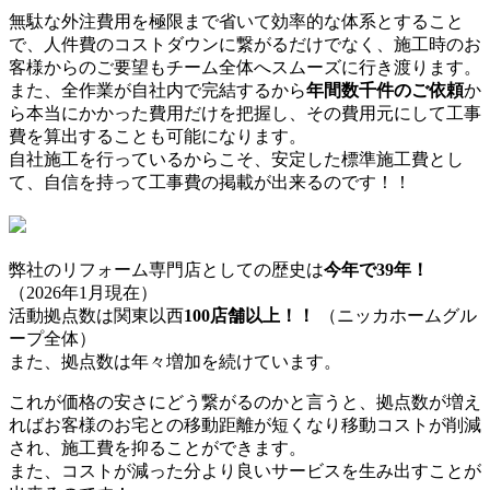
無駄な外注費用を極限まで省いて効率的な体系とすること
で、人件費のコストダウンに繋がるだけでなく、施工時のお
客様からのご要望もチーム全体へスムーズに行き渡ります。
また、全作業が自社内で完結するから
年間数千件のご依頼
か
ら
本当にかかった費用だけ
を把握し、その費用元にして工事
費を算出することも可能になります。
自社施工を行っているからこそ、安定した標準施工費とし
て、自信を持って工事費の掲載が出来るのです！！
弊社のリフォーム専門店としての歴史は
今年で
39
年！
（
2026年1月現在）
活動拠点数は関東以西
100店舗以上！！
（ニッカホームグル
ープ全体）
また、拠点数は年々増加を続けています。
これが価格の安さにどう繋がるのかと言うと、拠点数が増え
れば
お客様のお宅との移動距離が短くなり移動コストが削減
され、施工費を抑ることができます。
また、コストが減った分より良いサービスを生み出すことが