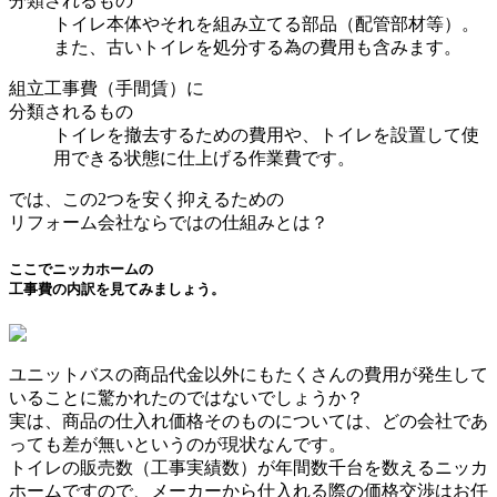
分類されるもの
トイレ本体
やそれを
組み立てる部品（配管部材等）。
また、古いトイレを
処分する為の費用
も含みます。
組立工事費（手間賃）に
分類されるもの
トイレを撤去するための費用や、トイレを設置して使
用できる状態に仕上げる
作業費
です。
では、この2つを安く抑えるための
リフォーム会社ならでは
の仕組みとは？
ここでニッカホームの
工事費の内訳を見てみましょう。
ユニットバスの商品代金以外にもたくさんの費用が発生して
いることに驚かれたのではないでしょうか？
実は、商品の仕入れ価格そのものについては、どの会社であ
っても差が無いというのが現状なんです。
トイレの販売数（工事実績数）が年間数千台を数えるニッカ
ホームですので、メーカーから仕入れる際の価格交渉はお任