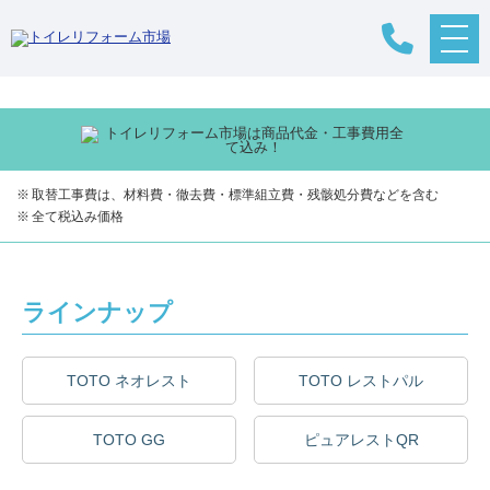
メ
リフォームTOP
>
リフォームの流れ
>
トイレリフォーム
>
トイレ
>
TOTO
ニ
ュ
ー
ボ
タ
ン
取替工事費は、材料費・徹去費・標準組立費・残骸処分費などを含む
全て税込み価格
ラインナップ
TOTO ネオレスト
TOTO レストパル
TOTO GG
ピュアレストQR