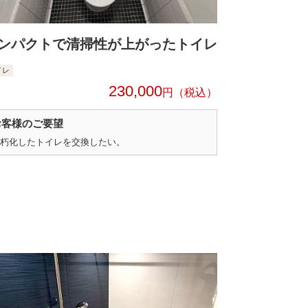
ンパクトで清掃性が上がったトイレ
イレ
230,000
円
お客様のご要望
朽化したトイレを交換したい。