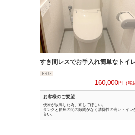
すき間レスでお手入れ簡単なトイ
トイレ
160,000
円
お客様のご要望
便座が故障した為、直してほしい。
タンクと便座の間の隙間がなく清掃性の高いトイレ
良い。