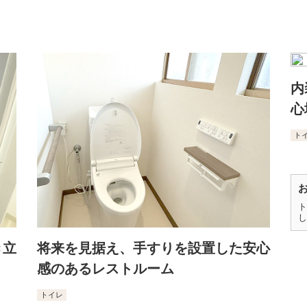
内
心
ト
ト
し
き立
将来を見据え、手すりを設置した安心
感のあるレストルーム
トイレ