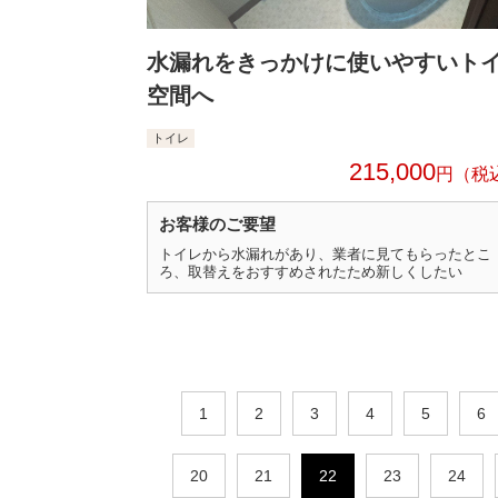
水漏れをきっかけに使いやすいト
空間へ
トイレ
215,000
円
お客様のご要望
トイレから水漏れがあり、業者に見てもらったとこ
ろ、取替えをおすすめされたため新しくしたい
1
2
3
4
5
6
20
21
22
23
24