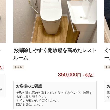
レ
お掃除しやすく開放感を高めたレスト
く
ルーム
ー
トイレ
ト
350,000
円
お客様のご要望
が
年数が経ち汚れが取れづらくなってきたので、故障す
浴
る前に取り替えたい。
な
トイレが狭いので広くしたい。
掃除を楽にしたい。