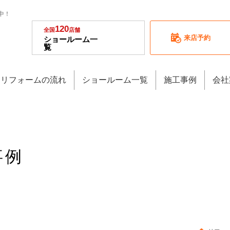
中！
120
全国
店舗
来店予約
ショールーム一
覧
リフォームの流れ
ショールーム一覧
施工事例
会社
事例