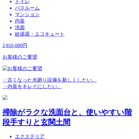
トイレ
バスルーム
マンション
内装
洗面
給湯器・エコキュート
2,816,000
円
お客様のご要望
・古くなった水廻り設備を新しくしたい。
・内装をキレイにしたい。
掃除がラクな洗面台と、使いやすい階
段手すりと玄関土間
エクステリア