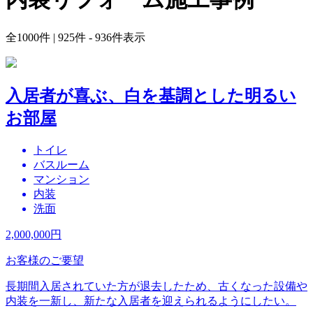
全
1000
件 | 925件 - 936件表示
入居者が喜ぶ、白を基調とした明るい
お部屋
トイレ
バスルーム
マンション
内装
洗面
2,000,000
円
お客様のご要望
長期間入居されていた方が退去したため、古くなった設備や
内装を一新し、新たな入居者を迎えられるようにしたい。