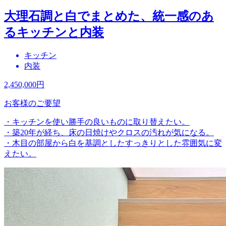
大理石調と白でまとめた、統一感のあ
るキッチンと内装
キッチン
内装
2,450,000
円
お客様のご要望
・キッチンを使い勝手の良いものに取り替えたい。
・築20年が経ち、床の日焼けやクロスの汚れが気になる。
・木目の部屋から白を基調としたすっきりとした雰囲気に変
えたい。