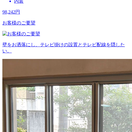
内装
98,242
円
お客様のご要望
壁をお洒落にし、テレビ掛けの設置とテレビ配線を隠した
い。