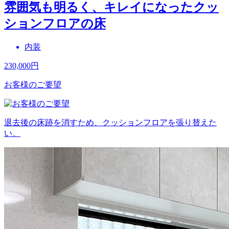
雰囲気も明るく、キレイになったクッ
ションフロアの床
内装
230,000
円
お客様のご要望
退去後の床跡を消すため、クッションフロアを張り替えた
い。