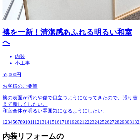
襖を一新！清潔感あふれる明るい和室
へ
内装
小工事
55,000
円
お客様のご要望
襖の表面が汚れや傷で目立つようになってきたので、張り替
えて新しくしたい。
和室全体が明るい雰囲気になるようにしたい。
1
2
3
4
5
6
7
8
9
10
11
12
13
14
15
16
17
18
19
20
21
22
23
24
25
26
27
28
29
30
31
32
内装リフォームの