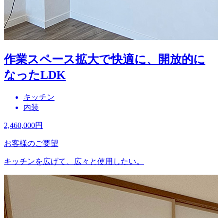
作業スペース拡大で快適に、開放的に
なったLDK
キッチン
内装
2,460,000
円
お客様のご要望
キッチンを広げて、広々と使用したい。