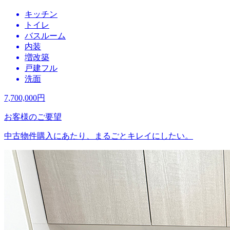
キッチン
トイレ
バスルーム
内装
増改築
戸建フル
洗面
7,700,000
円
お客様のご要望
中古物件購入にあたり、まるごとキレイにしたい。