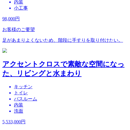
内装
小工事
98,000
円
お客様のご要望
足があまりよくないため、階段に手すりを取り付けたい。
アクセントクロスで素敵な空間になっ
た、リビングと水まわり
キッチン
トイレ
バスルーム
内装
洗面
5,533,000
円