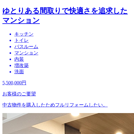
ゆとりある間取りで快適さを追求した
マンション
キッチン
トイレ
バスルーム
マンション
内装
増改築
洗面
5,500,000
円
お客様のご要望
中古物件を購入したためフルリフォームしたい。