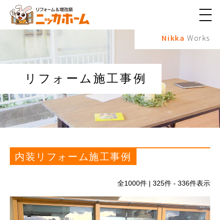
メ
ニ
Nikka
Works
ュ
ー
ボ
タ
ン
リフォーム施工事例
内装リフォーム施工事例
全
1000
件 | 325件 - 336件表示