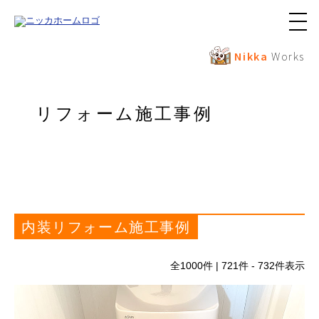
メ
ニ
ュ
Nikka
Works
ー
ボ
タ
ン
リフォーム施工事例
内装リフォーム施工事例
全
1000
件 | 721件 - 732件表示