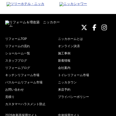
ニッカホーム
ニッカホ
ニッ
リフォームTOP
ニッカホームとは
リフォームの流れ
オンライン決済
ショールーム一覧
施工事例
スタッフブログ
新着情報
リフォームブログ
会社案内
キッチンリフォーム市場
トイレリフォーム市場
バスルームリフォーム市場
ニッカタウン
お問い合わせ
来店予約
見積り
プライバシーポリシー
カスタマーハラスメント防止
2026年新卒採用サイト
中途採用サイト