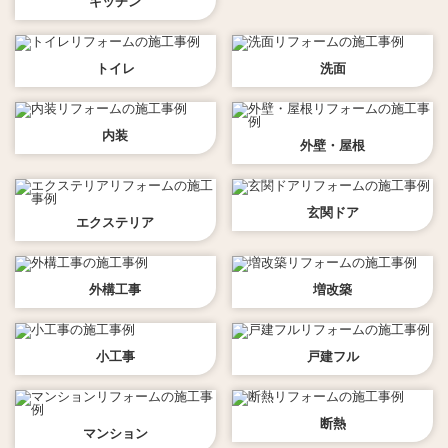
キッチン
トイレ
洗面
内装
外壁・屋根
玄関ドア
エクステリア
外構工事
増改築
小工事
戸建フル
断熱
マンション