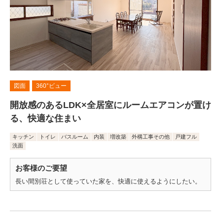
図面
360°ビュー
開放感のあるLDK×全居室にルームエアコンが置け
る、快適な住まい
キッチン
トイレ
バスルーム
内装
増改築
外構工事その他
戸建フル
洗面
お客様のご要望
長い間別荘として使っていた家を、快適に使えるようにしたい。