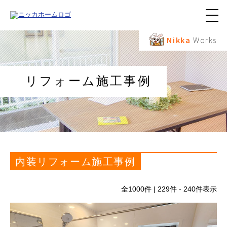
メ
ニ
ュ
Nikka
Works
ー
ボ
タ
ン
リフォーム施工事例
内装リフォーム施工事例
全
1000
件 | 229件 - 240件表示