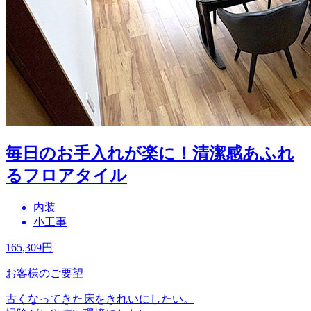
毎日のお手入れが楽に！清潔感あふれ
るフロアタイル
内装
小工事
165,309
円
お客様のご要望
古くなってきた床をきれいにしたい。