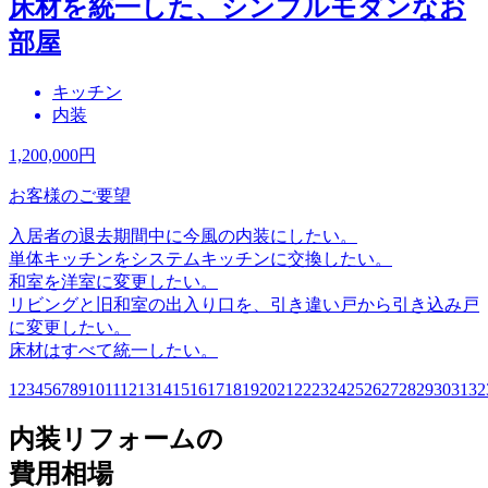
床材を統一した、シンプルモダンなお
部屋
キッチン
内装
1,200,000
円
お客様のご要望
入居者の退去期間中に今風の内装にしたい。
単体キッチンをシステムキッチンに交換したい。
和室を洋室に変更したい。
リビングと旧和室の出入り口を、引き違い戸から引き込み戸
に変更したい。
床材はすべて統一したい。
1
2
3
4
5
6
7
8
9
10
11
12
13
14
15
16
17
18
19
20
21
22
23
24
25
26
27
28
29
30
31
32
内装リフォームの
費用相場