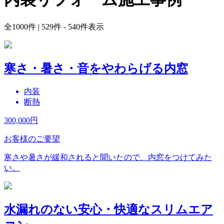
全
1000
件 | 529件 - 540件表示
寒さ・暑さ・音をやわらげる内窓
内装
断熱
300,000
円
お客様のご要望
寒さや暑さが緩和されると聞いたので、内窓をつけてみた
い。
水漏れのない安心・快適なスリムエア