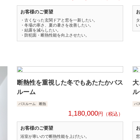
お客様のご要望
・古くなった玄関ドアと窓を一新したい。
タ
・冬場の寒さ、夏の暑さを改善したい。
い
・結露を減らしたい。
・防犯面・断熱性能を向上させたい。
断熱性を重視した冬でもあたたかバス
大
ルーム
ル
バスルーム
断熱
バ
1,180,000
円
お客様のご要望
浴室が寒いので断熱性能を上げたい。
窓