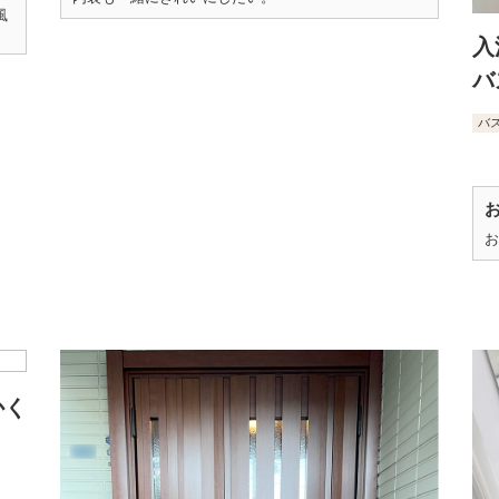
風
入
バ
バ
お
かく