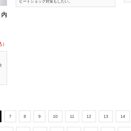
ヒートショック対策もしたい。
と内
全
7
8
9
10
11
12
13
14