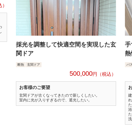
わ
し
採光を調整して快適空間を実現した玄
手
関ドア
熱
断熱
玄関ドア
バ
500,000
円
お客様のご要望
玄関ドアが古くなってきたので新しくしたい。
建
室内に光が入りすぎるので、遮光したい。
れ
た
浴
た
洗