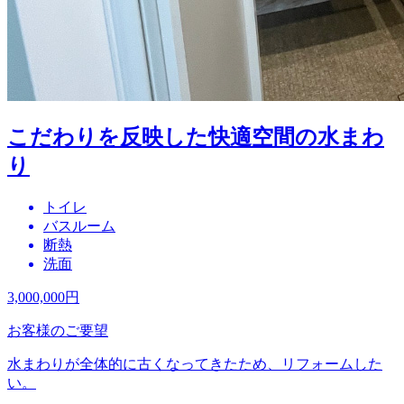
こだわりを反映した快適空間の水まわ
り
トイレ
バスルーム
断熱
洗面
3,000,000
円
お客様のご要望
水まわりが全体的に古くなってきたため、リフォームした
い。