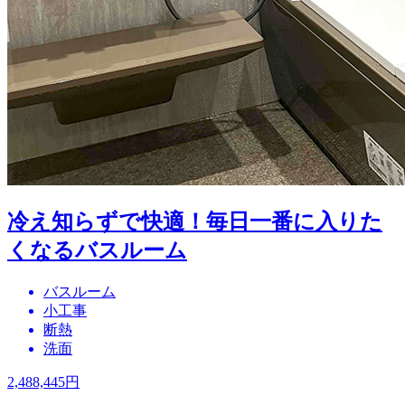
冷え知らずで快適！毎日一番に入りた
くなるバスルーム
バスルーム
小工事
断熱
洗面
2,488,445
円