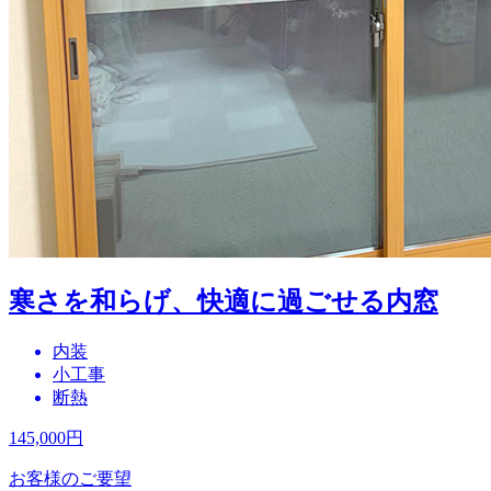
寒さを和らげ、快適に過ごせる内窓
内装
小工事
断熱
145,000
円
お客様のご要望