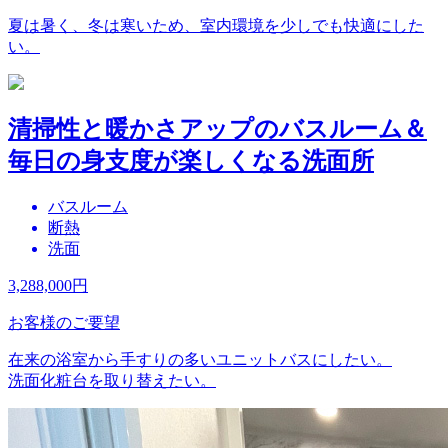
夏は暑く、冬は寒いため、室内環境を少しでも快適にした
い。
清掃性と暖かさアップのバスルーム＆
毎日の身支度が楽しくなる洗面所
バスルーム
断熱
洗面
3,288,000
円
お客様のご要望
在来の浴室から手すりの多いユニットバスにしたい。
洗面化粧台を取り替えたい。