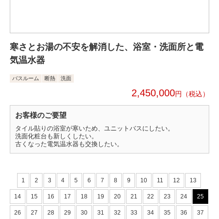
寒さとお湯の不安を解消した、浴室・洗面所と電
気温水器
バスルーム
断熱
洗面
2,450,000
円
お客様のご要望
タイル貼りの浴室が寒いため、ユニットバスにしたい。
洗面化粧台も新しくしたい。
古くなった電気温水器も交換したい。
1
2
3
4
5
6
7
8
9
10
11
12
13
14
15
16
17
18
19
20
21
22
23
24
25
26
27
28
29
30
31
32
33
34
35
36
37