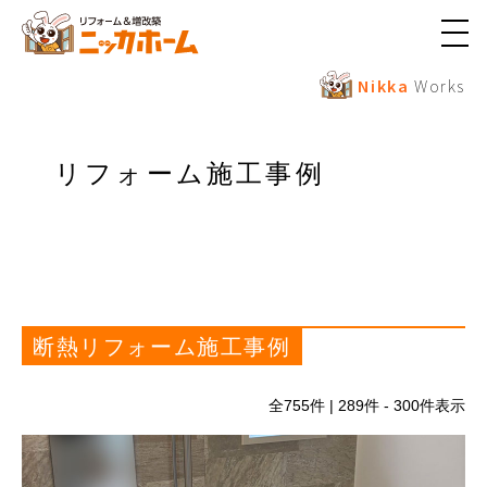
メ
ニ
ュ
Nikka
Works
ー
ボ
タ
ン
リフォーム施工事例
断熱リフォーム施工事例
全
755
件 | 289件 - 300件表示