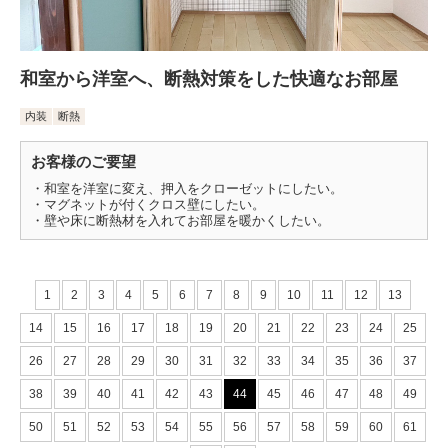
和室から洋室へ、断熱対策をした快適なお部屋
内装
断熱
お客様のご要望
・和室を洋室に変え、押入をクローゼットにしたい。
・マグネットが付くクロス壁にしたい。
・壁や床に断熱材を入れてお部屋を暖かくしたい。
1
2
3
4
5
6
7
8
9
10
11
12
13
14
15
16
17
18
19
20
21
22
23
24
25
26
27
28
29
30
31
32
33
34
35
36
37
38
39
40
41
42
43
44
45
46
47
48
49
50
51
52
53
54
55
56
57
58
59
60
61