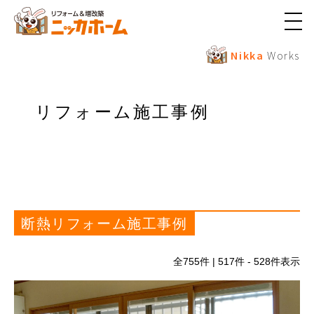
メ
ニ
ュ
Nikka
Works
ー
ボ
タ
ン
リフォーム施工事例
断熱リフォーム施工事例
全
755
件 | 517件 - 528件表示