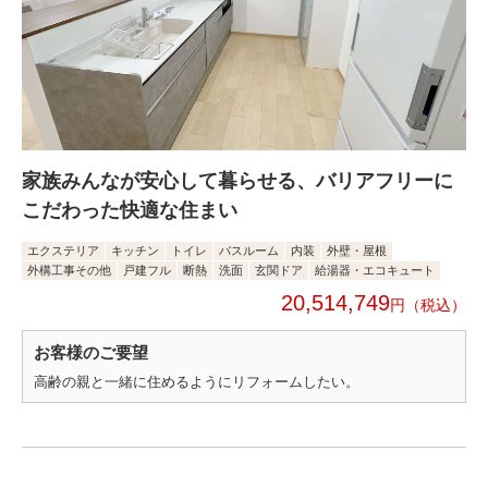
家族みんなが安心して暮らせる、バリアフリーに
こだわった快適な住まい
エクステリア
キッチン
トイレ
バスルーム
内装
外壁・屋根
外構工事その他
戸建フル
断熱
洗面
玄関ドア
給湯器・エコキュート
20,514,749
円
お客様のご要望
高齢の親と一緒に住めるようにリフォームしたい。