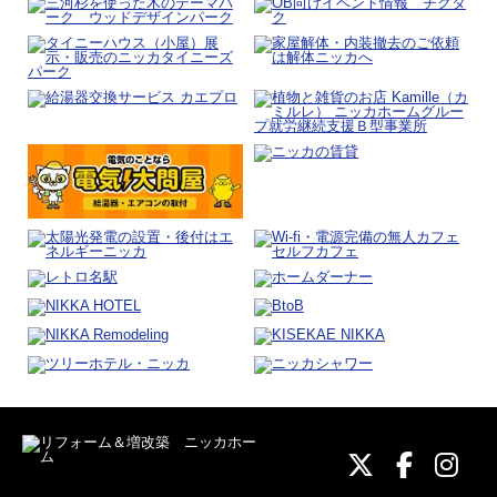
ニッカホーム
ニッカホ
ニッ