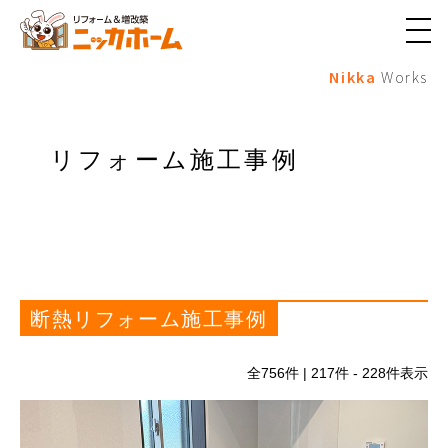
メ
ニ
Nikka
Works
ュ
ー
ボ
タ
ン
リフォーム施工事例
断熱リフォーム施工事例
全
756
件 | 217件 - 228件表示