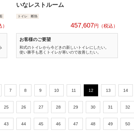
いなレストルーム
面
トイレ
断熱
457,607
円
お客様のご要望
み
和式のトイレから今どきの新しいトイレにしたい。
使い勝手も悪くトイレが寒いので改善したい。
7
8
9
10
11
12
13
14
25
26
27
28
29
30
31
32
43
44
45
46
47
48
49
50