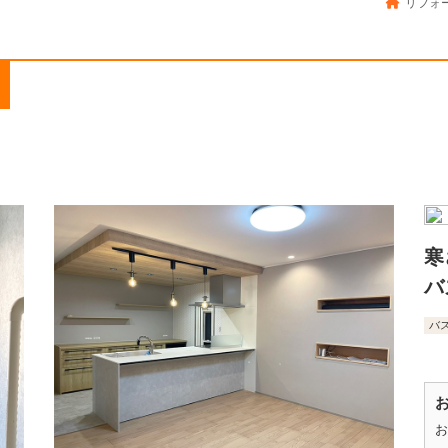
リフォー
寒
バ
バ
お