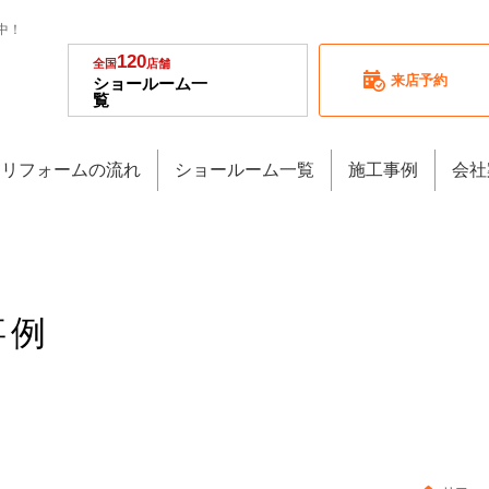
中！
120
全国
店舗
来店予約
ショールーム一
覧
リフォームの流れ
ショールーム一覧
施工事例
会社
事例