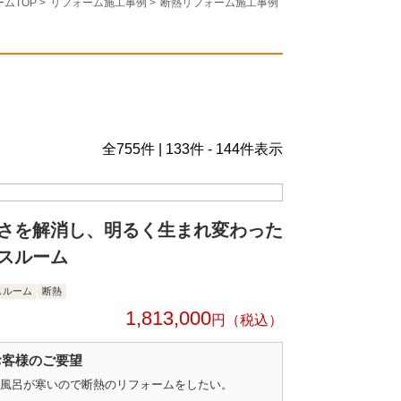
ムTOP
>
リフォーム施工事例
>
断熱リフォーム施工事例
全
755
件 | 133件 - 144件表示
さを解消し、明るく生まれ変わった
スルーム
スルーム
断熱
1,813,000
円
お客様のご要望
風呂が寒いので断熱のリフォームをしたい。