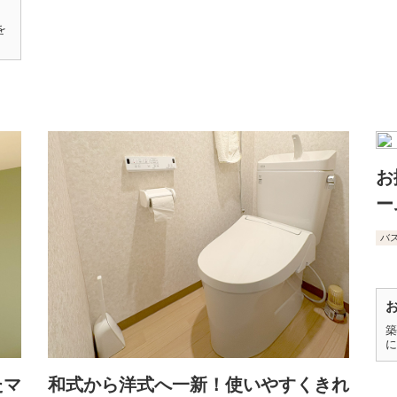
を
お
ー
バ
築
に
たマ
和式から洋式へ一新！使いやすくきれ