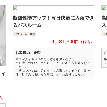
断熱性能アップ！毎日快適に入浴でき
高
るバスルーム
ス
バスルーム
断熱
バ
1,031,300
円
お客様のご要望
浴室がタイル張りのため寒さを強く感じる。
年
また滑りやすいことから、出入りに不便な段差をなく
ス
したい。
浴槽については、足を曲げて入浴しているため、足を
タイ
伸ばして入れるゆったり広々とした浴槽にしたい。