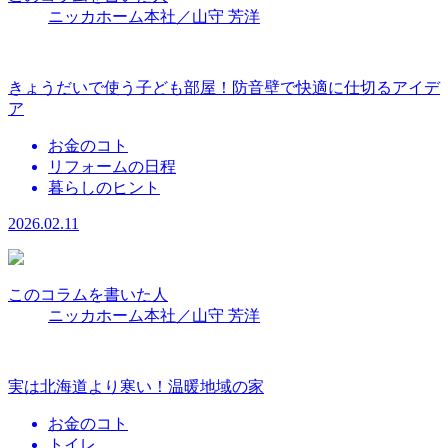
ニッカホーム本社／山守 芳洋
きょうだいで使う子ども部屋！防音壁で快適に仕切るアイデ
ア
お金のコト
リフォームの日程
暮らしのヒント
2026.02.11
このコラムを書いた人
ニッカホーム本社／山守 芳洋
実は北海道より寒い！温暖地域の家
お金のコト
トイレ