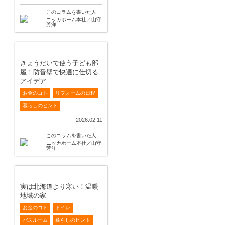
このコラムを書いた人
ニッカホーム本社／山守
芳洋
きょうだいで使う子ども部
屋！防音壁で快適に仕切る
アイデア
お金のコト
リフォームの日程
暮らしのヒント
2026.02.11
このコラムを書いた人
ニッカホーム本社／山守
芳洋
実は北海道より寒い！温暖
地域の家
お金のコト
トイレ
バスルーム
暮らしのヒント