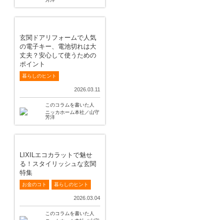
玄関ドアリフォームで人気
の電子キー、電池切れは大
丈夫？安心して使うための
ポイント
暮らしのヒント
2026.03.11
このコラムを書いた人
ニッカホーム本社／山守
芳洋
LIXILエコカラットで魅せ
る！スタイリッシュな玄関
特集
お金のコト
暮らしのヒント
2026.03.04
このコラムを書いた人