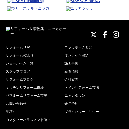
ニッカホーム
ニッカホ
ニッ
リフォームTOP
ニッカホームとは
リフォームの流れ
オンライン決済
ショールーム一覧
施工事例
スタッフブログ
新着情報
リフォームブログ
会社案内
キッチンリフォーム市場
トイレリフォーム市場
バスルームリフォーム市場
ニッカタウン
お問い合わせ
来店予約
見積り
プライバシーポリシー
カスタマーハラスメント防止