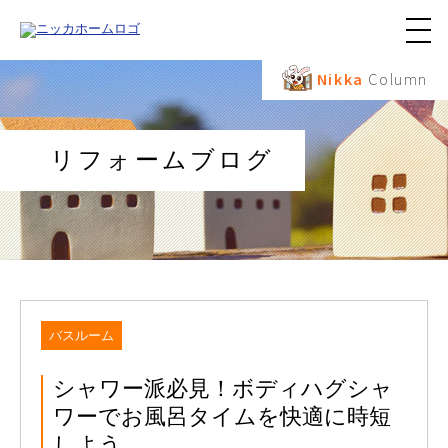
メ
ニ
ュ
Nikka
Column
ー
ボ
タ
ン
リフォームブログ
バスルーム
シャワー派必見！ボディハグシャ
ワーでお風呂タイムを快適に時短
しよう