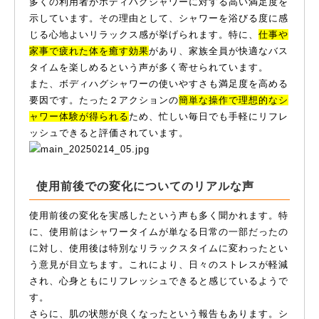
多くの利用者がボディハグシャワーに対する高い満足度を
示しています。その理由として、シャワーを浴びる度に感
じる心地よいリラックス感が挙げられます。特に、
仕事や
家事で疲れた体を癒す効果
があり、家族全員が快適なバス
タイムを楽しめるという声が多く寄せられています。
また、ボディハグシャワーの使いやすさも満足度を高める
要因です。たった２アクションの
簡単な操作で理想的なシ
ャワー体験が得られる
ため、忙しい毎日でも手軽にリフレ
ッシュできると評価されています。
使用前後での変化についてのリアルな声
使用前後の変化を実感したという声も多く聞かれます。特
に、使用前はシャワータイムが単なる日常の一部だったの
に対し、使用後は特別なリラックスタイムに変わったとい
う意見が目立ちます。これにより、日々のストレスが軽減
され、心身ともにリフレッシュできると感じているようで
す。
さらに、肌の状態が良くなったという報告もあります。シ