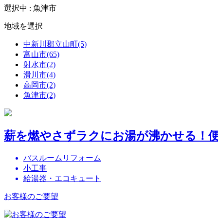
選択中 : 魚津市
地域を選択
中新川郡立山町(5)
富山市(65)
射水市(2)
滑川市(4)
高岡市(2)
魚津市(2)
薪を燃やさずラクにお湯が沸かせる！
バスルームリフォーム
小工事
給湯器・エコキュート
お客様のご要望