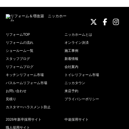
ニッカホーム
ニッカホ
ニッ
リフォームTOP
ニッカホームとは
リフォームの流れ
オンライン決済
ショールーム一覧
施工事例
スタッフブログ
新着情報
リフォームブログ
会社案内
キッチンリフォーム市場
トイレリフォーム市場
バスルームリフォーム市場
ニッカタウン
お問い合わせ
来店予約
見積り
プライバシーポリシー
カスタマーハラスメント防止
2026年新卒採用サイト
中途採用サイト
職人採用サイト