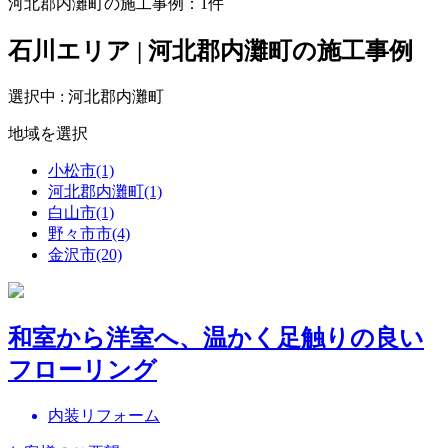
河北郡内灘町の施工事例：
1
件
石川エリア | 河北郡内灘町の施工事例
選択中 : 河北郡内灘町
地域を選択
小松市(1)
河北郡内灘町(1)
白山市(1)
野々市市(4)
金沢市(20)
和室から洋室へ、温かく足触りの良い
フローリング
内装リフォーム