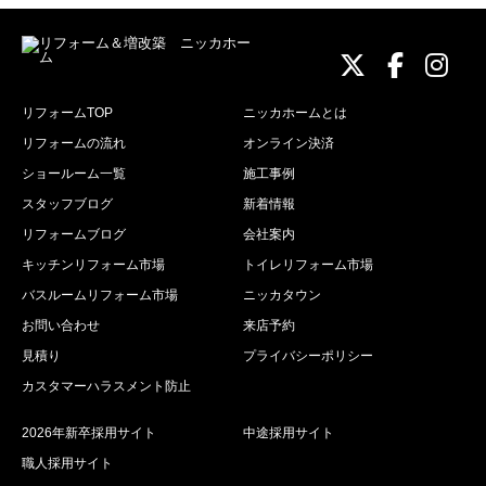
ニッカホーム
ニッカホ
ニッ
リフォームTOP
ニッカホームとは
リフォームの流れ
オンライン決済
ショールーム一覧
施工事例
スタッフブログ
新着情報
リフォームブログ
会社案内
キッチンリフォーム市場
トイレリフォーム市場
バスルームリフォーム市場
ニッカタウン
お問い合わせ
来店予約
見積り
プライバシーポリシー
カスタマーハラスメント防止
2026年新卒採用サイト
中途採用サイト
職人採用サイト