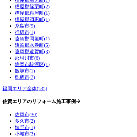
糟屋郡新宮町(7)
糟屋郡篠栗町(2)
糟屋郡粕屋町(1)
糟屋郡須惠町(1)
糸島市(9)
行橋市(1)
遠賀郡岡垣町(1)
遠賀郡水巻町(5)
遠賀郡遠賀町(3)
那珂川市(6)
静岡市駿河区(1)
飯塚市(1)
鳥栖市(7)
福岡エリア全体(535)
佐賀エリアのリフォーム施工事例
佐賀市(30)
多久市(2)
嬉野市(1)
小城市(3)