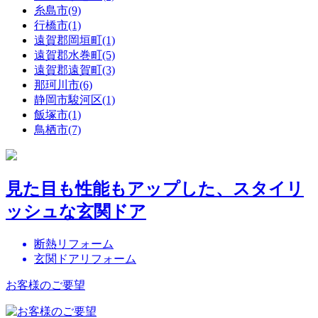
糸島市(9)
行橋市(1)
遠賀郡岡垣町(1)
遠賀郡水巻町(5)
遠賀郡遠賀町(3)
那珂川市(6)
静岡市駿河区(1)
飯塚市(1)
鳥栖市(7)
見た目も性能もアップした、スタイリ
ッシュな玄関ドア
断熱リフォーム
玄関ドアリフォーム
お客様のご要望