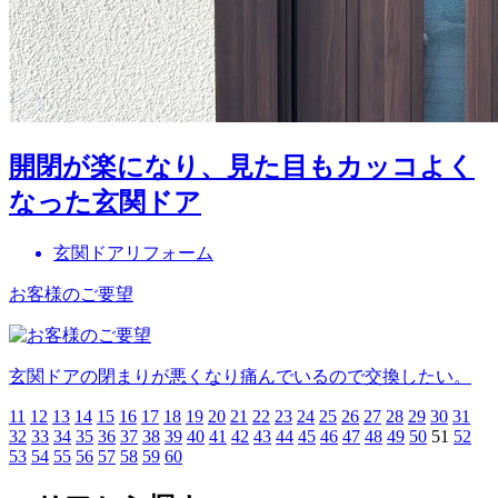
開閉が楽になり、見た目もカッコよく
なった玄関ドア
玄関ドアリフォーム
お客様のご要望
玄関ドアの閉まりが悪くなり痛んでいるので交換したい。
11
12
13
14
15
16
17
18
19
20
21
22
23
24
25
26
27
28
29
30
31
32
33
34
35
36
37
38
39
40
41
42
43
44
45
46
47
48
49
50
51
52
53
54
55
56
57
58
59
60