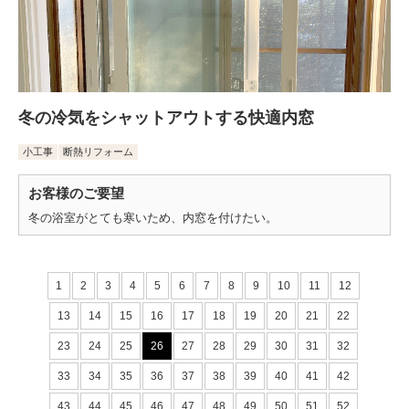
冬の冷気をシャットアウトする快適内窓
小工事
断熱リフォーム
お客様のご要望
冬の浴室がとても寒いため、内窓を付けたい。
1
2
3
4
5
6
7
8
9
10
11
12
13
14
15
16
17
18
19
20
21
22
23
24
25
26
27
28
29
30
31
32
33
34
35
36
37
38
39
40
41
42
43
44
45
46
47
48
49
50
51
52