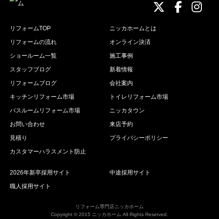
ニッカホーム
ニッカホ
ニッ
リフォームTOP
ニッカホームとは
リフォームの流れ
オンライン決済
ショールーム一覧
施工事例
スタッフブログ
新着情報
リフォームブログ
会社案内
キッチンリフォーム市場
トイレリフォーム市場
バスルームリフォーム市場
ニッカタウン
お問い合わせ
来店予約
見積り
プライバシーポリシー
カスタマーハラスメント防止
2026年新卒採用サイト
中途採用サイト
職人採用サイト
リフォーム専門店ニッカホーム
Copyright © 2015 ニッカホーム All Rights Reserved.