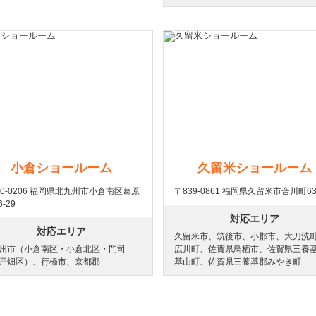
小倉ショールーム
久留米ショールーム
00-0206 福岡県北九州市小倉南区葛原
〒839-0861 福岡県久留米市合川町63
6-29
対応エリア
対応エリア
久留米市、筑後市、小郡市、大刀洗
州市（小倉南区・小倉北区・門司
広川町、佐賀県鳥栖市、佐賀県三養
戸畑区）、行橋市、京都郡
基山町、佐賀県三養基郡みやき町