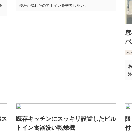
修
便座が壊れたのでトイレを交換したい。
窓
バ
バ
浴
バス
既存キッチンにスッキリ設置したビル
限
トイン食器洗い乾燥機
付