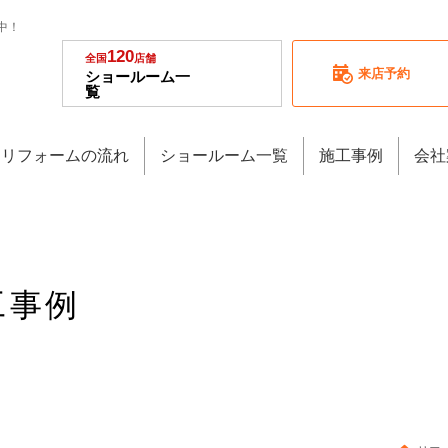
中！
120
全国
店舗
来店予約
ショールーム一
覧
リフォームの流れ
ショールーム一覧
施工事例
会社
工事例