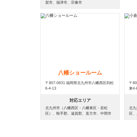
賀市、福津市、宗像市
八幡ショールーム
〒807-0831 福岡県北九州市八幡西区則松
〒8
6-4-13
東4-
対応エリア
北九州市（八幡西区・八幡東区・若松
北九
区）、鞍手郡、遠賀郡、直方市、中間市
区、