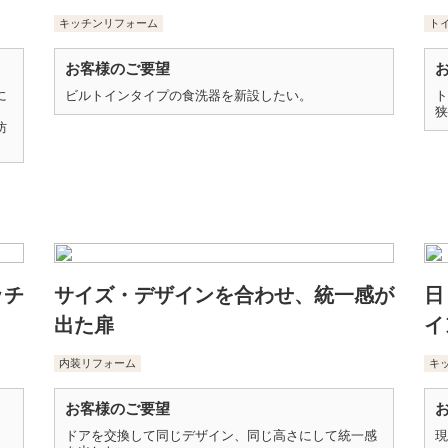
キッチンリフォーム
ト
お客様のご要望
に
ビルトインタイプの食洗器を新設したい。
ト
狭
防
ッチ
サイズ・デザインを合わせ、統一感が
日
出た扉
イ
内装リフォーム
キ
お客様のご要望
ドアを交換して同じデザイン、同じ高さにして統一感
現