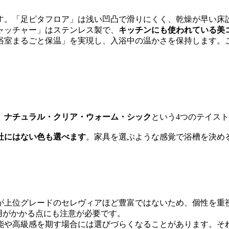
す。「足ピタフロア」は浅い凹凸で滑りにくく、乾燥が早い床
ャッチャー」はステンレス製で、
キッチンにも使われている美
浴室まるごと保温」を実現し、入浴中の温かさを保持します。
、
ナチュラル・クリア・ウォーム・シック
という4つのテイス
社にはない色も選べます
。家具を選ぶような感覚で浴槽を決め
が上位グレードのセレヴィアほど豊富ではないため、個性を重
用がかかる点にも注意が必要です。
能や高級感を期す場合には選びづらくなることがあります。そ