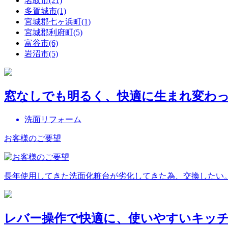
名取市(21)
多賀城市(1)
宮城郡七ヶ浜町(1)
宮城郡利府町(5)
富谷市(6)
岩沼市(5)
窓なしでも明るく、快適に生まれ変わ
洗面リフォーム
お客様のご要望
長年使用してきた洗面化粧台が劣化してきた為、交換したい
レバー操作で快適に、使いやすいキッ