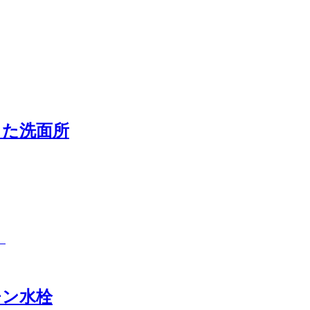
った洗面所
。
チン水栓