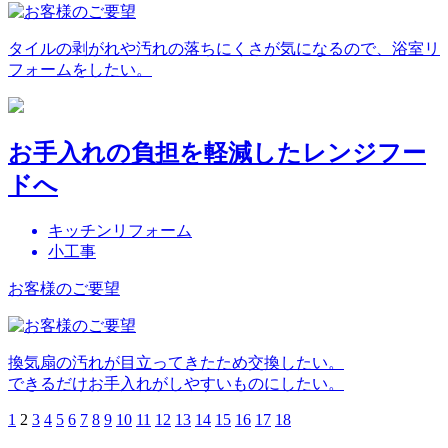
タイルの剥がれや汚れの落ちにくさが気になるので、浴室リ
フォームをしたい。
お手入れの負担を軽減したレンジフー
ドへ
キッチンリフォーム
小工事
お客様のご要望
換気扇の汚れが目立ってきたため交換したい。
できるだけお手入れがしやすいものにしたい。
1
2
3
4
5
6
7
8
9
10
11
12
13
14
15
16
17
18