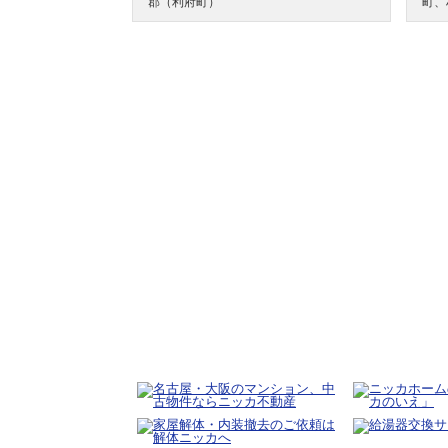
郡（利府町）
町、