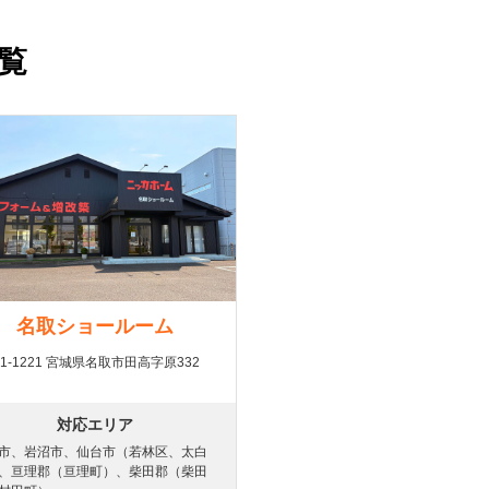
覧
名取ショールーム
81-1221 宮城県名取市田高字原332
対応エリア
市、岩沼市、仙台市（若林区、太白
、亘理郡（亘理町）、柴田郡（柴田