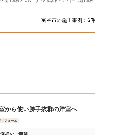
P
>
施工事例
>
宮城エリア
>
富谷市のリフォーム施工事例
富谷市の施工事例：
6
件
室から使い勝手抜群の洋室へ
装リフォーム
お客様のご要望