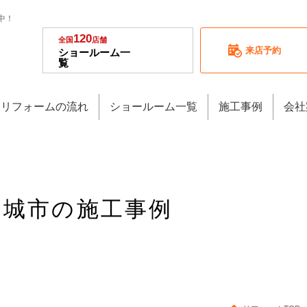
中！
120
全国
店舗
来店予約
ショールーム一
覧
リフォームの流れ
ショールーム一覧
施工事例
会社
多賀城市の施工事例