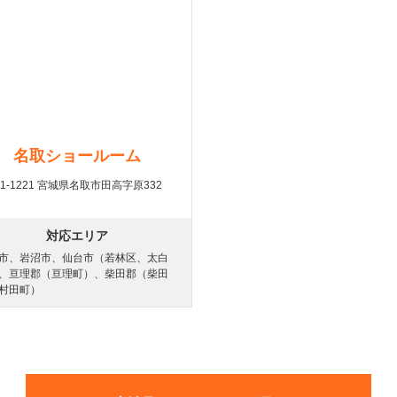
名取ショールーム
81-1221 宮城県名取市田高字原332
対応エリア
市、岩沼市、仙台市（若林区、太白
、亘理郡（亘理町）、柴田郡（柴田
村田町）