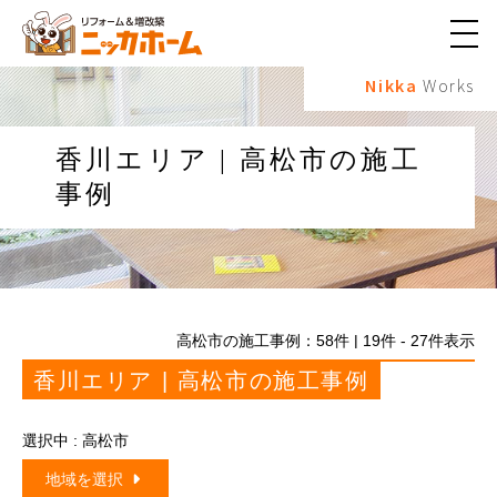
メ
ニ
Nikka
Works
ュ
ー
ボ
タ
香川エリア | 高松市の施工
ン
事例
高松市の施工事例：
58
件 | 19件 - 27件表示
香川エリア | 高松市の施工事例
選択中 : 高松市
地域を選択