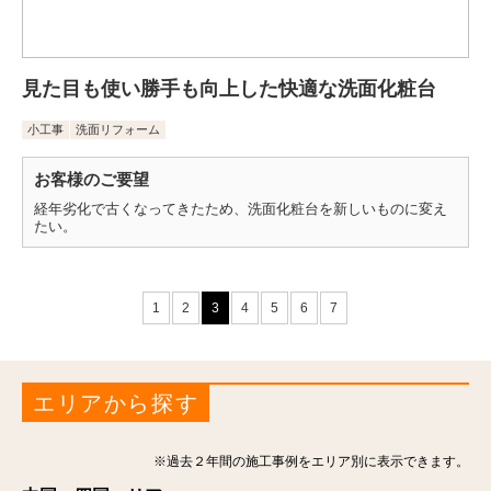
見た目も使い勝手も向上した快適な洗面化粧台
小工事
洗面リフォーム
お客様のご要望
経年劣化で古くなってきたため、洗面化粧台を新しいものに変え
たい。
1
2
3
4
5
6
7
エリアから探す
※過去２年間の施工事例をエリア別に表示できます。