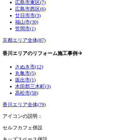
広島市東区(7)
広島市西区(6)
廿日市市(3)
福山市(30)
笠岡市(1)
京都エリア全体(87)
香川エリアのリフォーム施工事例
さぬき市(12)
丸亀市(5)
坂出市(1)
木田郡三木町(3)
高松市(58)
香川エリア全体(79)
アイコンの説明：
セルフカフェ併設
キッズスペース併設