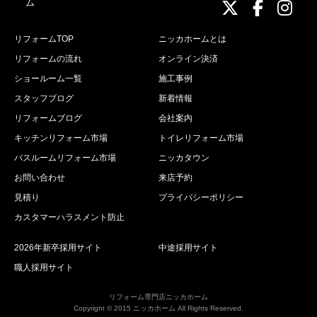
ニッカホーム
ニッカホ
ニッ
リフォームTOP
ニッカホームとは
リフォームの流れ
オンライン決済
ショールーム一覧
施工事例
スタッフブログ
新着情報
リフォームブログ
会社案内
キッチンリフォーム市場
トイレリフォーム市場
バスルームリフォーム市場
ニッカタウン
お問い合わせ
来店予約
見積り
プライバシーポリシー
カスタマーハラスメント防止
2026年新卒採用サイト
中途採用サイト
職人採用サイト
リフォーム専門店ニッカホーム
Copyright © 2015 ニッカホーム All Rights Reserved.