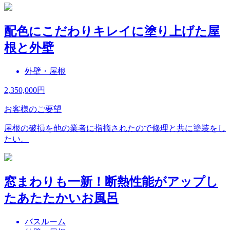
配色にこだわりキレイに塗り上げた屋
根と外壁
外壁・屋根
2,350,000
円
お客様のご要望
屋根の破損を他の業者に指摘されたので修理と共に塗装をし
たい。
窓まわりも一新！断熱性能がアップし
たあたたかいお風呂
バスルーム