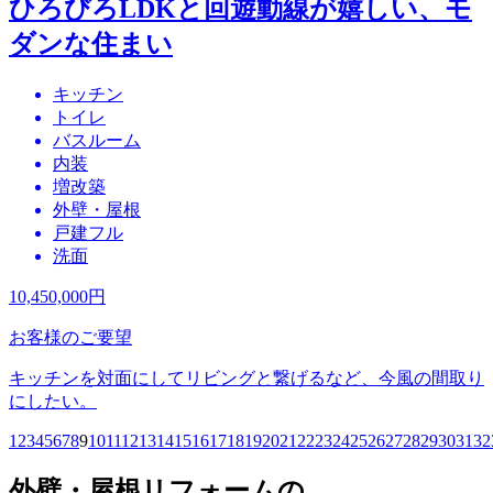
ひろびろLDKと回遊動線が嬉しい、モ
ダンな住まい
キッチン
トイレ
バスルーム
内装
増改築
外壁・屋根
戸建フル
洗面
10,450,000
円
お客様のご要望
キッチンを対面にしてリビングと繋げるなど、今風の間取り
にしたい。
1
2
3
4
5
6
7
8
9
10
11
12
13
14
15
16
17
18
19
20
21
22
23
24
25
26
27
28
29
30
31
32
外壁・屋根リフォームの