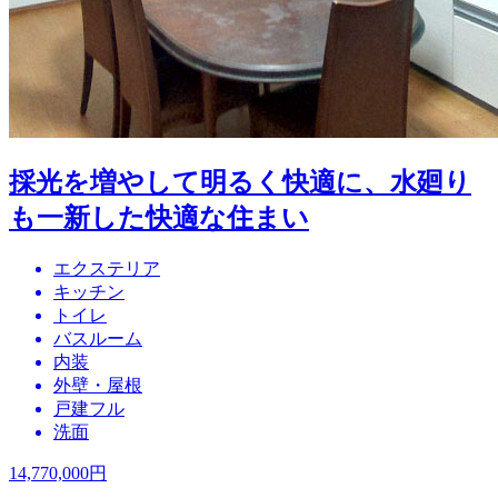
採光を増やして明るく快適に、水廻り
も一新した快適な住まい
エクステリア
キッチン
トイレ
バスルーム
内装
外壁・屋根
戸建フル
洗面
14,770,000
円