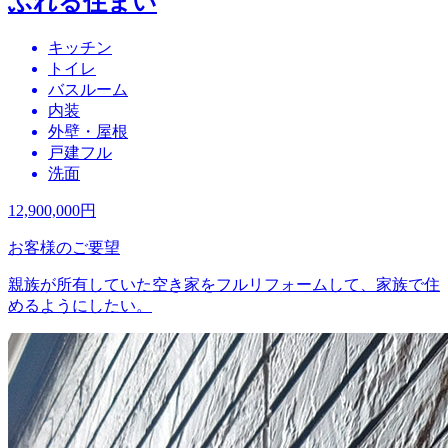
ふれる住まい
キッチン
トイレ
バスルーム
内装
外壁・屋根
戸建フル
洗面
12,900,000
円
お客様のご要望
親族が所有していた空き家をフルリフォームして、家族で住
めるようにしたい。