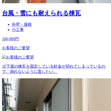
台風・雪にも耐えられる棟瓦
外壁・屋根
小工事
106,000
円
お客様のご要望
1F下屋の棟瓦を固定している針金が切れてしまっているの
で、崩れないように直したい。