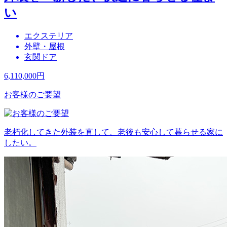
い
エクステリア
外壁・屋根
玄関ドア
6,110,000
円
お客様のご要望
老朽化してきた外装を直して、老後も安心して暮らせる家に
したい。