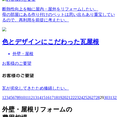
断熱性向上を軸に屋内・屋外をリフォームしたい。
母の部屋にある作り付けのベットは思い出もあり重宝してい
るので、再利用を前提に考えたい。
色とデザインにこだわった瓦屋根
外壁・屋根
お客様のご要望
瓦が劣化してきたため修繕したい。
1
2
3
4
5
6
7
8
9
10
11
12
13
14
15
16
17
18
19
20
21
22
23
24
25
26
27
28
29
30
31
32
外壁・屋根リフォームの