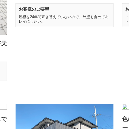
お客様のご要望
屋根を24年間葺き替えていないので、外壁も含めてキ
・
レイにしたい。
・
軒天
しで
色
ー