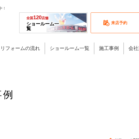
中！
120
全国
店舗
来店予約
ショールーム一
覧
リフォームの流れ
ショールーム一覧
施工事例
会社
事例