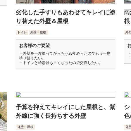
劣化した手すりもあわせてキレイに塗
雨
り替えた外壁＆屋根
根
トイレ
外壁・屋根
外
お客様のご要望
・外壁を一度塗ってからもう20年経ったのでもう一度
・
塗り替えたい。
・
・トイレと給湯器も古くなったので交換したい。
予算を抑えてキレイにした屋根と、紫
シ
外線に強く長持ちする外壁
色
外壁・屋根
外