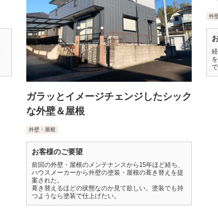
外
替
経
を
で
ガラッとイメージチェンジしたシック
な外壁＆屋根
外壁・屋根
お客様のご要望
前回の外壁・屋根のメンテナンスから15年ほど経ち、
ハウスメーカーから外壁の塗装・屋根の葺き替えを提
案された。
葺き替えるほどの状態なのか見て欲しい。塗装でも持
つようなら塗装で仕上げたい。