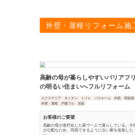
外壁・屋根リフォーム施
高齢の母が暮らしやすいバリアフ
の明るい住まいへフルリフォーム
エクステリア
キッチン
トイレ
バスルーム
内装
増改築
外壁・屋根
戸建フル
洗面
お客様のご要望
高齢の母が老朽化した家で一人で暮らしている。今
が心配なため、同居できるように古い家を改装した
い。