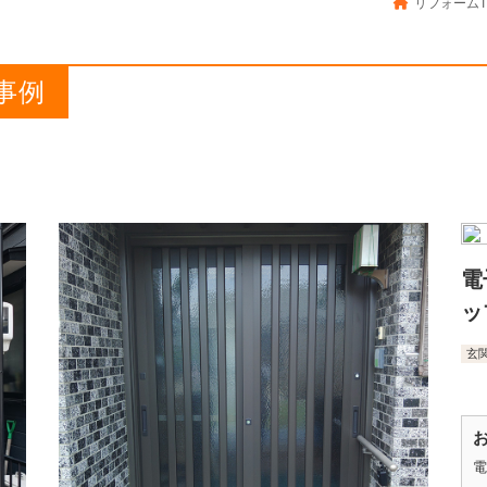
リフォームT
事例
電
ッ
玄
電