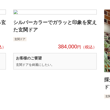
る玄
シルバーカラーでガラッと印象を変え
た玄関ドア
玄関ドア
384,000
円
お客様のご要望
玄関ドアを綺麗にしたい。
採
ド
玄