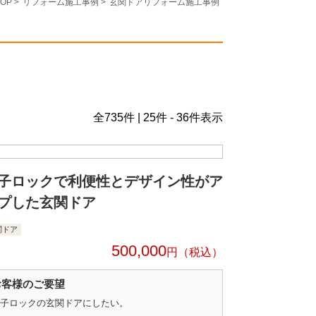
OP
>
リフォーム施工事例
>
玄関ドアリフォーム施工事例
全
735
件 | 25件 - 36件表示
子ロックで利便性とデザイン性がア
プした玄関ドア
関ドア
500,000
円
お客様のご要望
子ロックの玄関ドアにしたい。