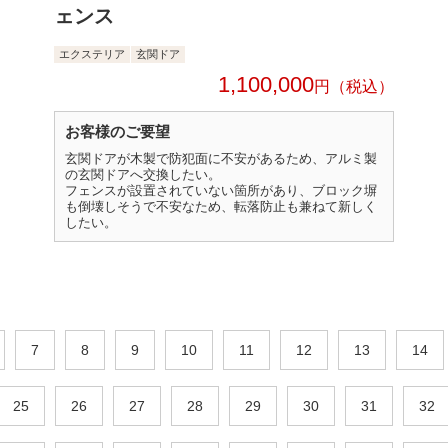
ェンス
エクステリア
玄関ドア
1,100,000
円
お客様のご要望
玄関ドアが木製で防犯面に不安があるため、アルミ製
の玄関ドアへ交換したい。
フェンスが設置されていない箇所があり、ブロック塀
も倒壊しそうで不安なため、転落防止も兼ねて新しく
したい。
7
8
9
10
11
12
13
14
25
26
27
28
29
30
31
32