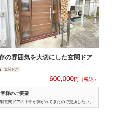
存の雰囲気を大切にした玄関ドア
熱
玄関ドア
600,000
円
お客様のご要望
製玄関ドアの下部が剥がれてきたので交換したい。