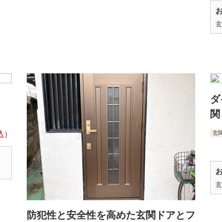
玄
ダ
関
玄
玄
防犯性と安全性を高めた玄関ドアとフ