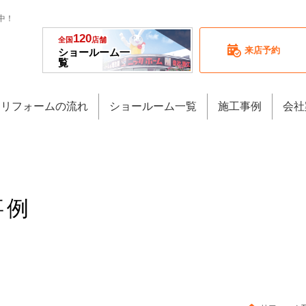
中！
120
全国
店舗
来店予約
ショールーム一
覧
リフォームの流れ
ショールーム一覧
施工事例
会社
事例