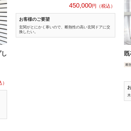
450,000
円
お客様のご要望
玄関がとにかく寒いので、断熱性の高い玄関ドアに交
換したい。
プし
既
断
木
。