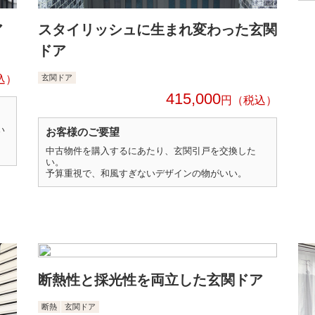
ア
スタイリッシュに生まれ変わった玄関
ドア
玄関ドア
415,000
円
い
お客様のご要望
中古物件を購入するにあたり、玄関引戸を交換した
い。
予算重視で、和風すぎないデザインの物がいい。
断熱性と採光性を両立した玄関ドア
断熱
玄関ドア