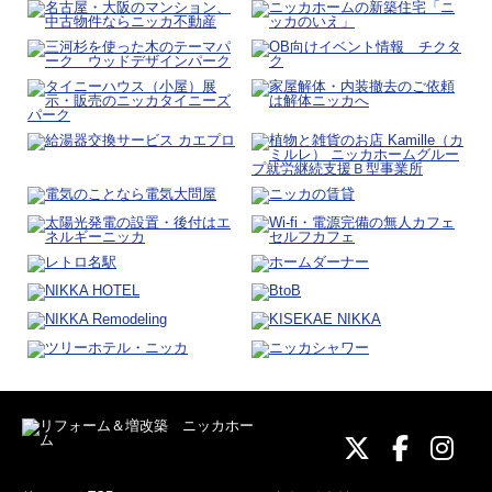
ニッカホーム
ニッカホ
ニッ