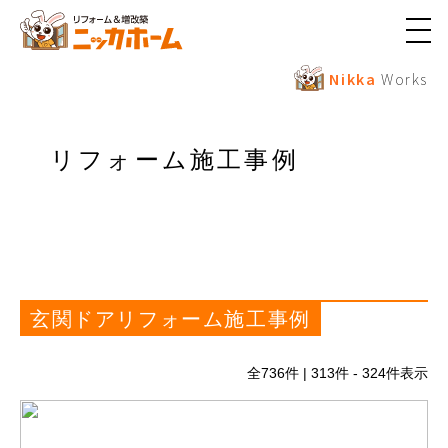
メ
ニ
ュ
Nikka
Works
ー
ボ
タ
ン
リフォーム施工事例
玄関ドアリフォーム施工事例
全
736
件 | 313件 - 324件表示