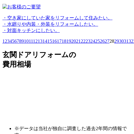
・空き家にしていた家をリフォームして住みたい。
・水廻りや内装・外装をリフォームしたい。
・対面キッチンにしたい。
1
2
3
4
5
6
7
8
9
10
11
12
13
14
15
16
17
18
19
20
21
22
23
24
25
26
27
28
29
30
31
32
玄関ドアリフォームの
費用相場
※データは当社が独自に調査した過去2年間の情報で