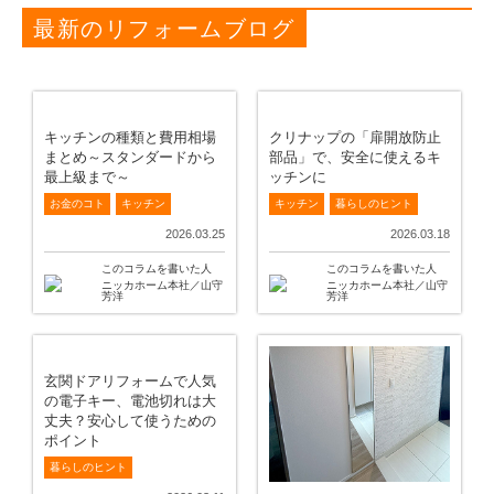
最新のリフォームブログ
キッチンの種類と費用相場
クリナップの「扉開放防止
まとめ～スタンダードから
部品」で、安全に使えるキ
最上級まで～
ッチンに
お金のコト
キッチン
キッチン
暮らしのヒント
2026.03.25
2026.03.18
このコラムを書いた人
このコラムを書いた人
ニッカホーム本社／山守
ニッカホーム本社／山守
芳洋
芳洋
玄関ドアリフォームで人気
の電子キー、電池切れは大
丈夫？安心して使うための
ポイント
暮らしのヒント