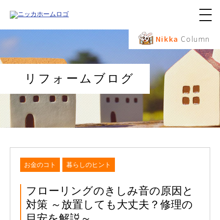
メ
ニ
ュ
Nikka
Column
ー
ボ
タ
ン
リフォームブログ
お金のコト
暮らしのヒント
フローリングのきしみ音の原因と
対策 ～放置しても大丈夫？修理の
目安を解説～