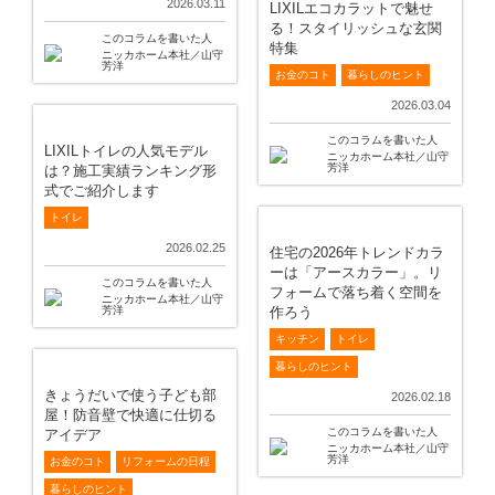
2026.03.11
LIXILエコカラットで魅せ
る！スタイリッシュな玄関
このコラムを書いた人
特集
ニッカホーム本社／山守
芳洋
お金のコト
暮らしのヒント
2026.03.04
このコラムを書いた人
LIXILトイレの人気モデル
ニッカホーム本社／山守
芳洋
は？施工実績ランキング形
式でご紹介します
トイレ
2026.02.25
住宅の2026年トレンドカラ
ーは「アースカラー」。リ
このコラムを書いた人
フォームで落ち着く空間を
ニッカホーム本社／山守
芳洋
作ろう
キッチン
トイレ
暮らしのヒント
きょうだいで使う子ども部
2026.02.18
屋！防音壁で快適に仕切る
このコラムを書いた人
アイデア
ニッカホーム本社／山守
芳洋
お金のコト
リフォームの日程
暮らしのヒント