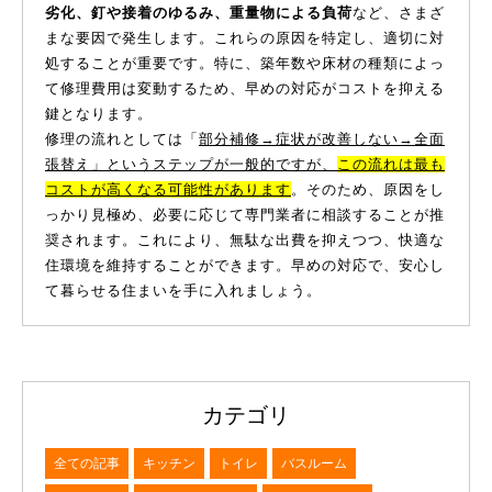
劣化、釘や接着のゆるみ、重量物による負荷
など、さまざ
まな要因で発生します。これらの原因を特定し、適切に対
処することが重要です。特に、築年数や床材の種類によっ
て修理費用は変動するため、早めの対応がコストを抑える
鍵となります。
修理の流れとしては「
部分補修→症状が改善しない→全面
張替え」というステップが一般的ですが、
この流れは最も
コストが高くなる可能性があります
。そのため、原因をし
っかり見極め、必要に応じて専門業者に相談することが推
奨されます。これにより、無駄な出費を抑えつつ、快適な
住環境を維持することができます。早めの対応で、安心し
て暮らせる住まいを手に入れましょう。
カテゴリ
全ての記事
キッチン
トイレ
バスルーム