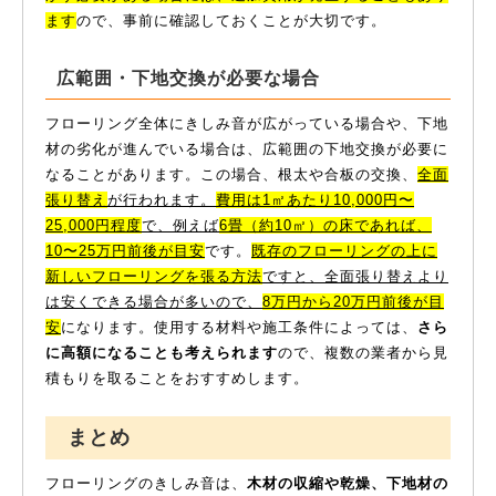
ます
ので、事前に確認しておくことが大切です。
広範囲・下地交換が必要な場合
フローリング全体にきしみ音が広がっている場合や、下地
材の劣化が進んでいる場合は、広範囲の下地交換が必要に
なることがあります。この場合、根太や合板の交換、
全面
張り替え
が行われます。
費用は1㎡あたり10,000円〜
25,000円程度
で、例えば
6畳（約10㎡）の床であれば、
10〜25万円前後が目安
です。
既存のフローリングの上に
新しいフローリングを張る方法
ですと、全面張り替えより
は安くできる場合が多いので、
8万円から20万円前後が目
安
になります。使用する材料や施工条件によっては、
さら
に高額になることも考えられます
ので、複数の業者から見
積もりを取ることをおすすめします。
まとめ
フローリングのきしみ音は、
木材の収縮や乾燥、下地材の