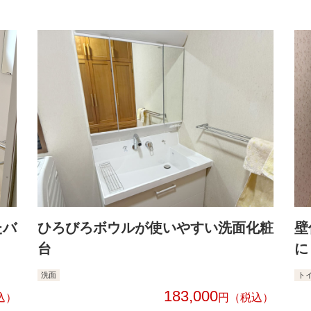
たバ
ひろびろボウルが使いやすい洗面化粧
壁
台
に
洗面
ト
183,000
円