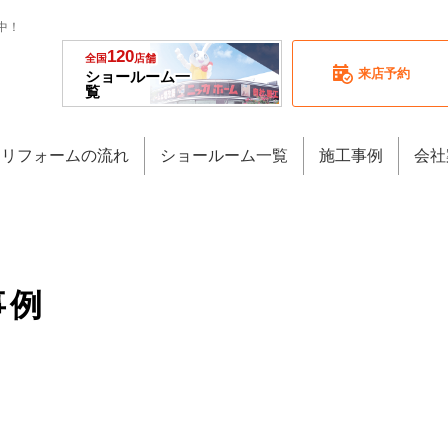
中！
120
全国
店舗
来店予約
ショールーム一
覧
リフォームの流れ
ショールーム一覧
施工事例
会社
事例