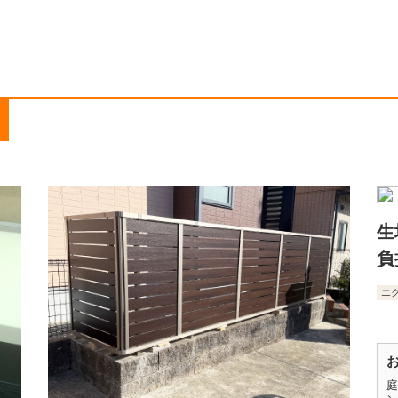
生
負
エ
庭