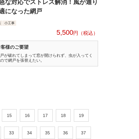
急な対応でストレス解消！風が通り
適になった網戸
装
小工事
5,500
円
お客様のご要望
戸が破れてしまって窓が開けられず、虫が入ってく
ので網戸を張替えたい。
15
16
17
18
19
33
34
35
36
37