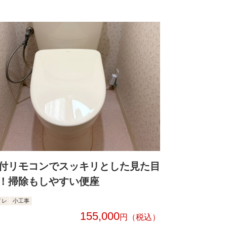
付リモコンでスッキリとした見た目
！掃除もしやすい便座
イレ
小工事
155,000
円