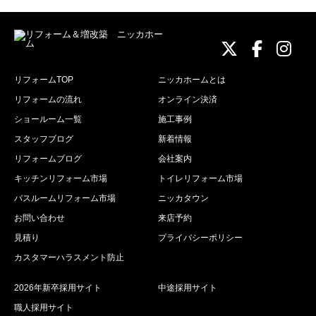
ニッカホーム
ニッカホ
ニッ
リフォームTOP
ニッカホームとは
リフォームの流れ
オンライン決済
ショールーム一覧
施工事例
スタッフブログ
新着情報
リフォームブログ
会社案内
キッチンリフォーム市場
トイレリフォーム市場
バスルームリフォーム市場
ニッカタウン
お問い合わせ
来店予約
見積り
プライバシーポリシー
カスタマーハラスメント防止
2026年新卒採用サイト
中途採用サイト
職人採用サイト