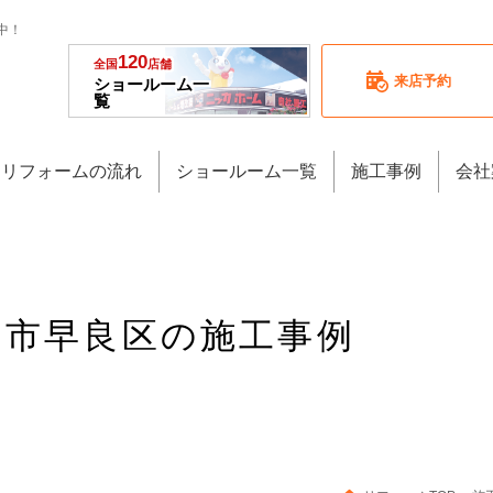
中！
120
全国
店舗
来店予約
ショールーム一
覧
リフォームの流れ
ショールーム一覧
施工事例
会社
福岡市早良区の施工事例