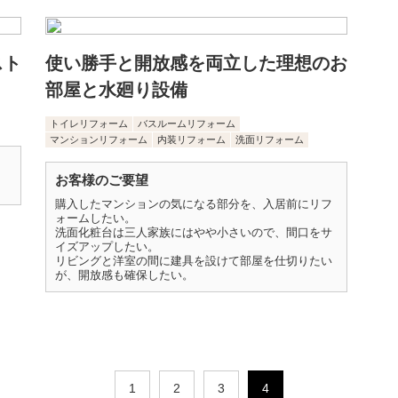
スト
使い勝手と開放感を両立した理想のお
部屋と水廻り設備
トイレリフォーム
バスルームリフォーム
マンションリフォーム
内装リフォーム
洗面リフォーム
お客様のご要望
購入したマンションの気になる部分を、入居前にリフ
ォームしたい。
洗面化粧台は三人家族にはやや小さいので、間口をサ
イズアップしたい。
リビングと洋室の間に建具を設けて部屋を仕切りたい
が、開放感も確保したい。
1
2
3
4