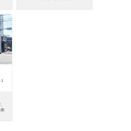
-1
町、
基郡