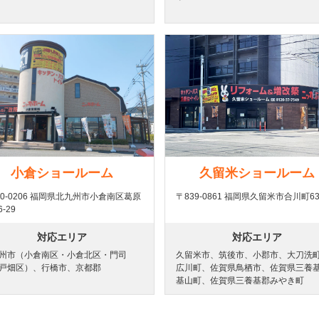
小倉ショールーム
久留米ショールーム
00-0206 福岡県北九州市小倉南区葛原
〒839-0861 福岡県久留米市合川町63
6-29
対応エリア
対応エリア
州市（小倉南区・小倉北区・門司
久留米市、筑後市、小郡市、大刀洗
戸畑区）、行橋市、京都郡
広川町、佐賀県鳥栖市、佐賀県三養
基山町、佐賀県三養基郡みやき町