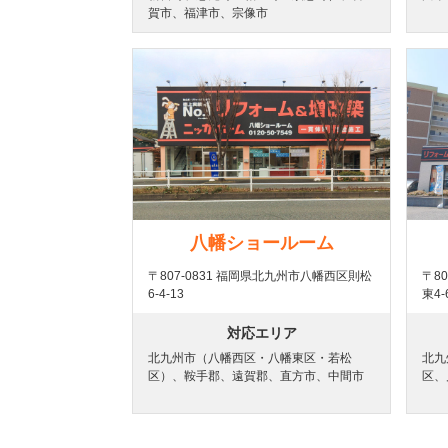
賀市、福津市、宗像市
八幡ショールーム
〒807-0831 福岡県北九州市八幡西区則松
〒8
6-4-13
東4-
対応エリア
北九州市（八幡西区・八幡東区・若松
北九
区）、鞍手郡、遠賀郡、直方市、中間市
区、