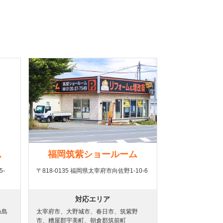
ム
福岡筑紫ショールーム
5-
〒818-0135 福岡県太宰府市向佐野1-10-6
対応エリア
糸島
太宰府市、大野城市、春日市、筑紫野
市、糟屋郡宇美町、朝倉郡筑前町