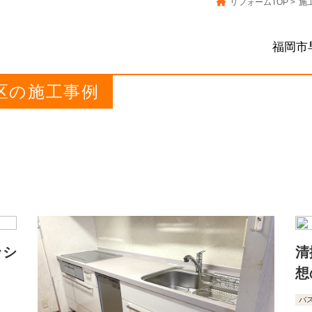
リフォームTOP
>
施
福岡市
良区の施工事例
ッシ
清
想
バ