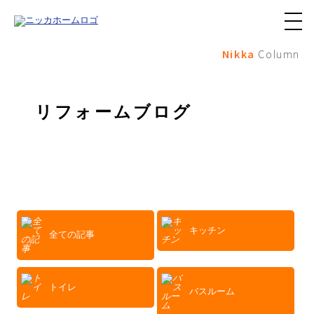
メ
ニ
Nikka
Column
ュ
ー
ボ
タ
ン
リフォームブログ
キッチン
全ての記事
トイレ
バスルーム