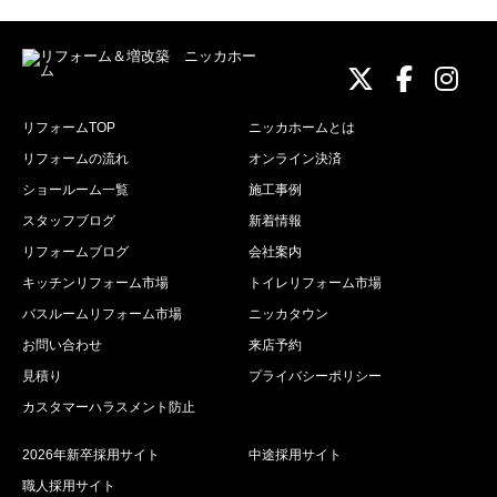
ニッカホーム
ニッカホ
ニッ
リフォームTOP
ニッカホームとは
リフォームの流れ
オンライン決済
ショールーム一覧
施工事例
スタッフブログ
新着情報
リフォームブログ
会社案内
キッチンリフォーム市場
トイレリフォーム市場
バスルームリフォーム市場
ニッカタウン
お問い合わせ
来店予約
見積り
プライバシーポリシー
カスタマーハラスメント防止
2026年新卒採用サイト
中途採用サイト
職人採用サイト